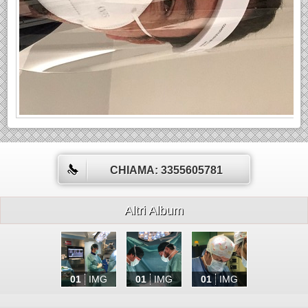
CHIAMA: 3355605781
Altri Album
01
IMG
01
IMG
01
IMG